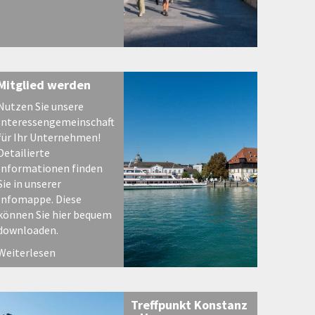
Mitglied werden
Nutzen Sie unsere
Interessengemeinschaft
für Ihr Unternehmen!
Detailierte
Informationen finden
Sie in unserer
Infomappe. Diese
können Sie hier bequem
downloaden.
Weiterlesen
Treffpunkt Konstanz