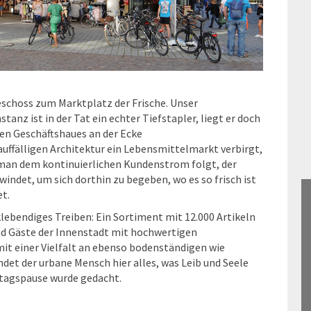
eschoss zum Marktplatz der Frische. Unser
nz ist in der Tat ein echter Tiefstapler, liegt er doch
en Geschäftshaues an der Ecke
uffälligen Architektur ein Lebensmittelmarkt verbirgt,
 man dem kontinuierlichen Kundenstrom folgt, der
indet, um sich dorthin zu begeben, wo es so frisch ist
t.
lebendiges Treiben: Ein Sortiment mit 12.000 Artikeln
nd Gäste der Innenstadt mit hochwertigen
it einer Vielfalt an ebenso bodenständigen wie
det der urbane Mensch hier alles, was Leib und Seele
ittagspause wurde gedacht.