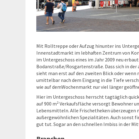
Mit Rolltreppe oder Aufzug hinunter ins Unterg
Innenstadtmarkt im lebhaften Zentrum von Konsta
im Untergeschoss eines im Jahr 2009 neu erbaut
Bodanstraße/Rosgartenstraße. Dass sich in der a
sieht man erst auf den zweiten Blick oder wenn
umittelbar nach dem Eingang in die Tiefe verschw
wie auf demWochenmarkt nur viel länger geöffne
Hier im Untergeschoss herrscht tagtäglich quick
auf 900 m² Verkaufsfläche versorgt Bewohner u
Lebensmitteln. Alle Frischetheken überzeugen m
außergewöhnlichen Spezialitäten. Auch sonst fin
gut tut. Sogar an den schnellen Imbiss in der M
Branchen